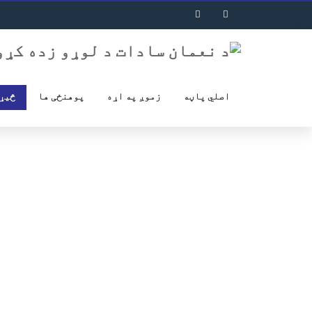
اصلي پاڼه
زموږ په اړه
پوهنځی ها
څیړ