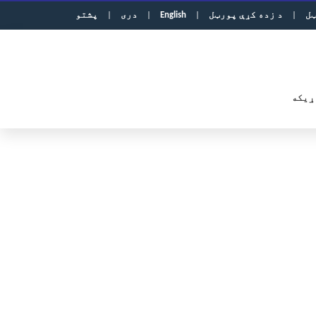
ټل
|
د زده کړې پورټل
|
English
|
دری
|
پشتو
ړیکه