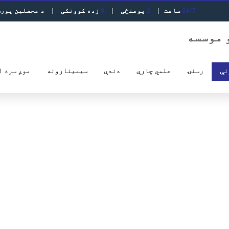
24/7
ساعت
|
2
پوهنځی
|
0
زده کوونکی
|
د محصلین پور
نې
رسنۍ
علمي چارې
دندې
سیمینارونه
موږ سره ا