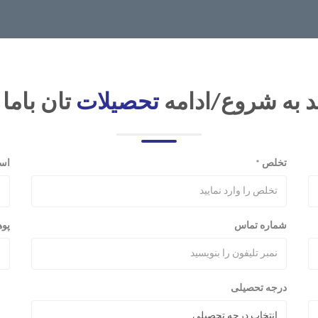
د به شروع/ادامه
تحصیلات
تان باما
تخلص
اس
*
شماره تماس
پو
درجه تحصیلی