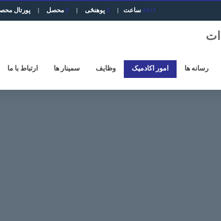
24/7
ساعت
|
2
پوهنځی
|
0
محصل
|
پورتال محص
رسانه ها
امور اکادمیک
وظایف
سمینار ها
ارتباط با ما