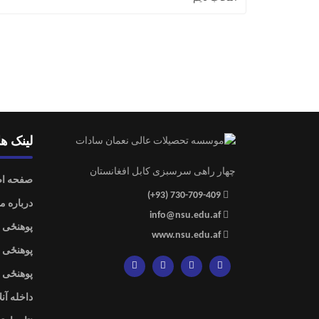
لینک ه
چهار راهی سرسبزی کابل افغانستان
صفحه ا
(+93) 730-709-409
درباره ما
info@nsu.edu.af
پوهنځی 
www.nsu.edu.af
پوهنځی 
پوهنځی 
داخله آنل